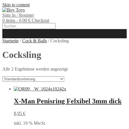
Skip to content
Sign In / Register
0 items - 0,00 €
Checkout
Startseite
/
Cock & Balls
/ Cocksling
Cocksling
Alle 2 Ergebnisse werden angezeigt
X-Man Penisring Felxibel 3mm dick
8,95
€
inkl. 19 % MwSt.