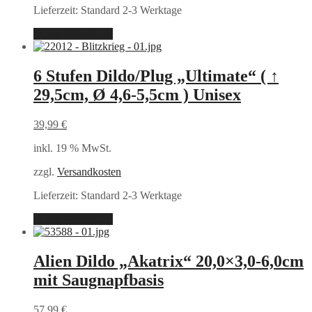
Lieferzeit:
Standard 2-3 Werktage
In den Warenkorb
6 Stufen Dildo/Plug „Ultimate“ ( ↑
29,5cm, Ø 4,6-5,5cm ) Unisex
39,99
€
inkl. 19 % MwSt.
zzgl.
Versandkosten
Lieferzeit:
Standard 2-3 Werktage
In den Warenkorb
Alien Dildo „Akatrix“ 20,0×3,0-6,0cm
mit Saugnapfbasis
57,99
€