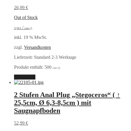
26,99
€
Out of Stock
/
53,98
€
Liter (l)
inkl. 19 % MwSt.
zzgl.
Versandkosten
Lieferzeit:
Standard 2-3 Werktage
Produkt enthält: 500
Liter (l)
Weiterlesen
2 Stufen Anal Plug „Stegoceros“ ( ↑
25,5cm, Ø 6,3-8,5cm ) mit
Saugnapfboden
52,99
€