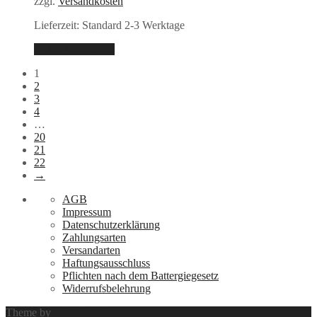
zzgl.
Versandkosten
Lieferzeit:
Standard 2-3 Werktage
In den Warenkorb
1
2
3
4
…
20
21
22
→
AGB
Impressum
Datenschutzerklärung
Zahlungsarten
Versandarten
Haftungsausschluss
Pflichten nach dem Battergiegesetz
Widerrufsbelehrung
Theme by
Out the Box