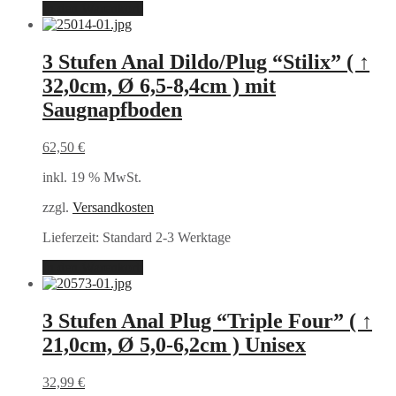
In den Warenkorb
3 Stufen Anal Dildo/Plug “Stilix” ( ↑
32,0cm, Ø 6,5-8,4cm ) mit
Saugnapfboden
62,50
€
inkl. 19 % MwSt.
zzgl.
Versandkosten
Lieferzeit:
Standard 2-3 Werktage
In den Warenkorb
3 Stufen Anal Plug “Triple Four” ( ↑
21,0cm, Ø 5,0-6,2cm ) Unisex
32,99
€