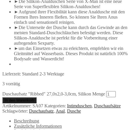
►Die Silikon-Analduschen Serie von X-Man ist eine neue
Serie von Superflexiblen Silikon-Analduschen!
►Aufgrund ihrer Flexibilität kann diese Analdusche mit den
Formen Ihres Inneren fließen. So können Sie Ihren Anus
einfach und sensationell reinigen.
►Die Unterseite der Dusche kann durch das Gewinde an den
meisten Standard-Duschschläuchen befestigt werden. Diese
Silikon-Analdusche ist perfekt für die Vorbereitung einer
aufregenden Sexparty.
►um das Einsetzen etwas zu erleichtern, empfehlen wir ein
Gleitmittel auf Wasserbasis. Dieses Produkt ist natürlich 100%
Bodysafe und Wasserdicht!
Lieferzeit:
Standard 2-3 Werktage
3 vorrätig
Duschaufsatz "Ribbed" 27,0x2,0-3,0cm, Silikon Menge
In den Warenkorb
Artikelnummer:
SA07
Kategorien:
Intimduschen
,
Duschaufsätze
Schlagwörter:
Duschaufsatz
,
Anal
,
Dusche
Beschreibung
Zusätzliche Informationen