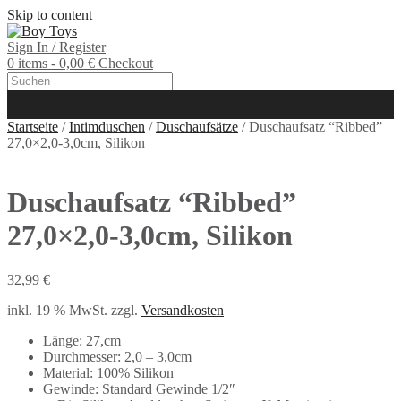
Skip to content
Sign In / Register
0 items - 0,00 €
Checkout
Startseite
/
Intimduschen
/
Duschaufsätze
/ Duschaufsatz “Ribbed”
27,0×2,0-3,0cm, Silikon
Duschaufsatz “Ribbed”
27,0×2,0-3,0cm, Silikon
32,99
€
inkl. 19 % MwSt.
zzgl.
Versandkosten
Länge: 27,cm
Durchmesser: 2,0 – 3,0cm
Material: 100% Silikon
Gewinde: Standard Gewinde 1/2″