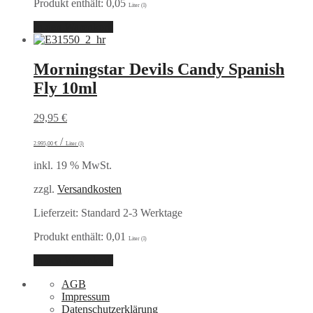
Produkt enthält: 0,05
Liter (l)
In den Warenkorb
Morningstar Devils Candy Spanish
Fly 10ml
29,95
€
/
2.995,00
€
Liter (l)
inkl. 19 % MwSt.
zzgl.
Versandkosten
Lieferzeit:
Standard 2-3 Werktage
Produkt enthält: 0,01
Liter (l)
In den Warenkorb
AGB
Impressum
Datenschutzerklärung