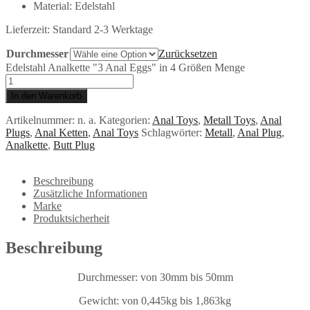
Material: Edelstahl
Lieferzeit:
Standard 2-3 Werktage
Durchmesser
Zurücksetzen
Edelstahl Analkette "3 Anal Eggs" in 4 Größen Menge
In den Warenkorb
Artikelnummer:
n. a.
Kategorien:
Anal Toys
,
Metall Toys
,
Anal
Plugs
,
Anal Ketten
,
Anal Toys
Schlagwörter:
Metall
,
Anal Plug
,
Analkette
,
Butt Plug
Beschreibung
Zusätzliche Informationen
Marke
Produktsicherheit
Beschreibung
Durchmesser: von 30mm bis 50mm
Gewicht: von 0,445kg bis 1,863kg