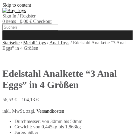
Skip to content
Sign In / Register
0 items - 0,00 €
Checkout
Startseite
/
Metall Toys
/
Anal Toys
/ Edelstahl Analkette “3 Anal
Eggs” in 4 Größen
Edelstahl Analkette “3 Anal
Eggs” in 4 Größen
56,53
€
–
104,13
€
inkl. MwSt.
zzgl.
Versandkosten
Durchmesser: von 30mm bis 50mm
Gewicht: von 0,445kg bis 1,863kg
Farbe: Silber