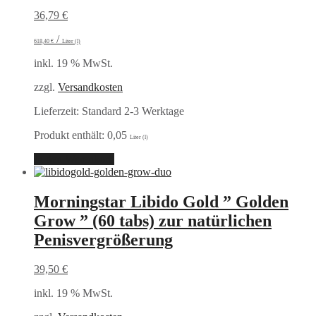
36,79
€
/
618,40
€
Liter (l)
inkl. 19 % MwSt.
zzgl.
Versandkosten
Lieferzeit:
Standard 2-3 Werktage
Produkt enthält: 0,05
Liter (l)
In den Warenkorb
Morningstar Libido Gold ” Golden
Grow ” (60 tabs) zur natürlichen
Penisvergrößerung
39,50
€
inkl. 19 % MwSt.