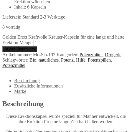
Erektion wünschen.
Inhalt: 6 Kapseln
Lieferzeit:
Standard 2-3 Werktage
8 vorrätig
Golden Erect Kraftvolle Kräuter-Kapseln für eine lange und harte
Erektion Menge
In den Warenkorb
Artikelnummer:
Mo-Sta-192
Kategorien:
Potenzmittel
,
Drogerie
Schlagwörter:
Bio
,
natürliches
,
Potenz
,
Hilfe
,
Potenzpillen
,
Potenzmittel
Beschreibung
Zusätzliche Informationen
Marke
Beschreibung
Diese Erektionskapsel wurde speziell für Männer entwickelt, die
ihre Erektion für eine lange Zeit hart halten wollen.
Die Vorteile der Verwendung von Golden Erect Erektionskapseln