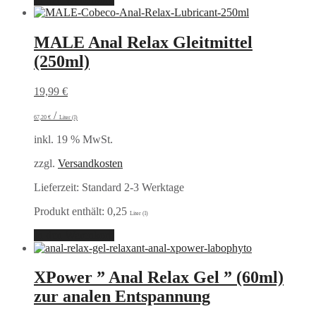
MALE Anal Relax Gleitmittel
(250ml)
19,99
€
/
67,20
€
Liter (l)
inkl. 19 % MwSt.
zzgl.
Versandkosten
Lieferzeit:
Standard 2-3 Werktage
Produkt enthält: 0,25
Liter (l)
In den Warenkorb
XPower ” Anal Relax Gel ” (60ml)
zur analen Entspannung