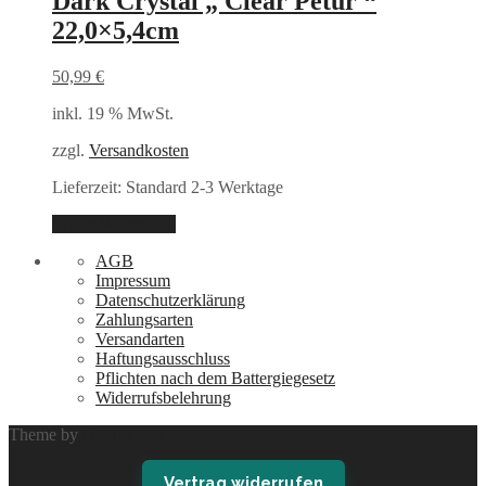
Dark Crystal „ Clear Petur “
22,0×5,4cm
50,99
€
inkl. 19 % MwSt.
zzgl.
Versandkosten
Lieferzeit:
Standard 2-3 Werktage
In den Warenkorb
AGB
Impressum
Datenschutzerklärung
Zahlungsarten
Versandarten
Haftungsausschluss
Pflichten nach dem Battergiegesetz
Widerrufsbelehrung
Theme by
Out the Box
Vertrag widerrufen