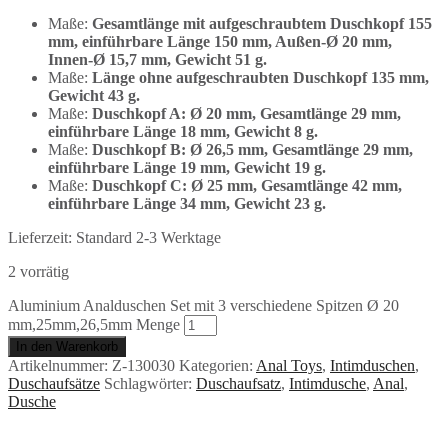
Maße:
Gesamtlänge mit aufgeschraubtem Duschkopf 155
mm, einführbare Länge 150 mm, Außen-Ø 20 mm,
Innen-Ø 15,7 mm, Gewicht 51 g.
Maße:
Länge ohne aufgeschraubten Duschkopf 135 mm,
Gewicht 43 g.
Maße:
Duschkopf A: Ø 20 mm, Gesamtlänge 29 mm,
einführbare Länge 18 mm, Gewicht 8 g.
Maße:
Duschkopf B: Ø 26,5 mm, Gesamtlänge 29 mm,
einführbare Länge 19 mm, Gewicht 19 g.
Maße:
Duschkopf C: Ø 25 mm, Gesamtlänge 42 mm,
einführbare Länge 34 mm, Gewicht 23 g.
Lieferzeit:
Standard 2-3 Werktage
2 vorrätig
Aluminium Analduschen Set mit 3 verschiedene Spitzen Ø 20
mm,25mm,26,5mm Menge
In den Warenkorb
Artikelnummer:
Z-130030
Kategorien:
Anal Toys
,
Intimduschen
,
Duschaufsätze
Schlagwörter:
Duschaufsatz
,
Intimdusche
,
Anal
,
Dusche