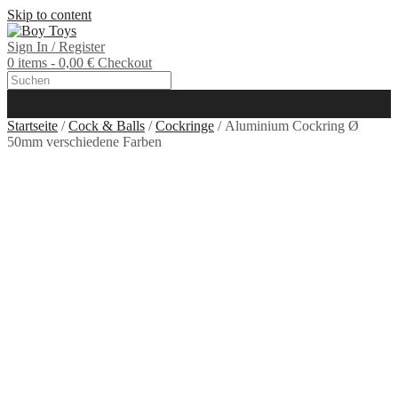
Skip to content
Sign In / Register
0 items - 0,00 €
Checkout
Startseite
/
Cock & Balls
/
Cockringe
/ Aluminium Cockring Ø
50mm verschiedene Farben