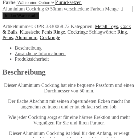
Farbe
Zurücksetzen
Aluminium Cockring Ø 50mm verschiedene Farben Menge
In den Warenkorb
Artikelnummer:
OPR-3330068-72
Kategorien:
Metall Toys
,
Cock
& Balls
,
Klassische Penis Ringe
,
Cockringe
Schlagwörter:
Ring
,
Penis
,
Aluminium
,
Cockringe
Beschreibung
Zusätzliche Informationen
Produktsicherheit
Beschreibung
Dieser Aluminium-Cockring hat eine bequeme Passform und einen
Durchmesser von 50 mm.
Der flache Abschnitt mit seinen abgerundeten Ecken macht ihn
angenehm zu tragen und er tut einfach seinen Job.
Wie jeder Cockring sorgt er für eine härtere Erektion und mehr
Vergnügen für Sie und Ihren Partner.
Dieser Aluminium-Cockring ist ideal für den Anfang, er wiegt