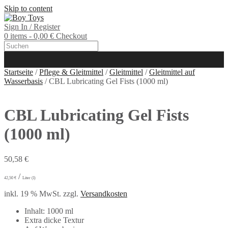
Skip to content
Sign In / Register
0 items - 0,00 €
Checkout
Startseite
/
Pflege & Gleitmittel
/
Gleitmittel
/
Gleitmittel auf
Wasserbasis
/ CBL Lubricating Gel Fists (1000 ml)
CBL Lubricating Gel Fists
(1000 ml)
50,58
€
/
42,50
€
Liter (l)
inkl. 19 % MwSt.
zzgl.
Versandkosten
Inhalt: 1000 ml
Extra dicke Textur