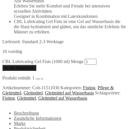
Auf Wasserbasis
Erleben Sie mehr Komfort und Freude bei intensiven
sexuellen Aktivitäten
Geeignet in Kombination mit Latexkondomen
CBL Lubricating Gel Fists ist eine Gel auf Wasserbasis die
die Haut hydratisiert und glättet, um das sinnliche Erlebnis für
Männer zu erhöhen.
Lieferzeit:
Standard 2-3 Werktage
10 vorrätig
CBL Lubricating Gel Fists (1000 ml) Menge
In den Warenkorb
Produkt enthält: 1
Liter (l)
Artikelnummer:
Cob-11511030
Kategorien:
Fisting
,
Pflege &
Gleitmittel
,
Gleitmittel
,
Gleitmittel auf Wasserbasis
Schlagwörter:
Fisting
,
Gleitmittel
,
Gleitmittel auf Wasserbasis
Beschreibung
Zusätzliche Informationen
Marke
Produktsicherheit