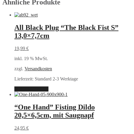
Ähnliche Produkte
All Black Plug “The Black Fist S”
13,0×7,7cm
19,99
€
inkl. 19 % MwSt.
zzgl.
Versandkosten
Lieferzeit:
Standard 2-3 Werktage
In den Warenkorb
“One Hand” Fisting Dildo
20,5×6,5cm, mit Saugnapf
24,95
€