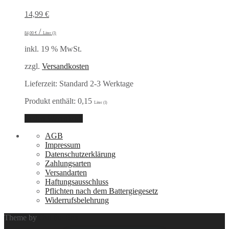
14,99
€
/
84,00
€
Liter (l)
inkl. 19 % MwSt.
zzgl.
Versandkosten
Lieferzeit:
Standard 2-3 Werktage
Produkt enthält: 0,15
Liter (l)
In den Warenkorb
AGB
Impressum
Datenschutzerklärung
Zahlungsarten
Versandarten
Haftungsausschluss
Pflichten nach dem Battergiegesetz
Widerrufsbelehrung
Theme by
Out the Box