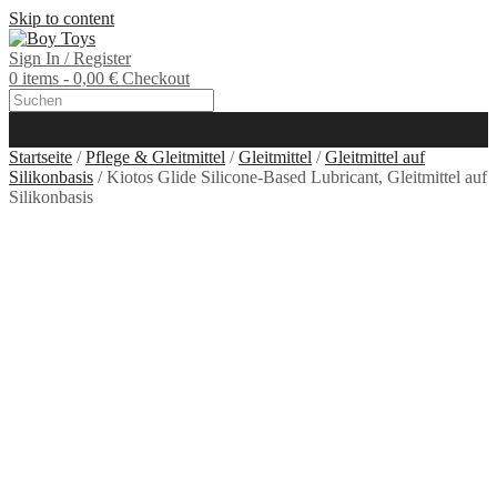
Skip to content
Sign In / Register
0 items - 0,00 €
Checkout
Startseite
/
Pflege & Gleitmittel
/
Gleitmittel
/
Gleitmittel auf
Silikonbasis
/ Kiotos Glide Silicone-Based Lubricant, Gleitmittel auf
Silikonbasis