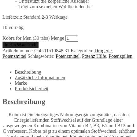
– Unterstützt die körperliche Ausdauer
– Trägt zum sexuellen Wohlbefinden bei
Lieferzeit:
Standard 2-3 Werktage
10 vorrätig
Kobra for Men (30 tabs) Menge
In den Warenkorb
Artikelnummer:
Cob-11510848.31
Kategorien:
Drogerie
,
Potenzmittel
Schlagwörter:
Potenzmittel
,
Potenz Hilfe
,
Potenzpillen
Beschreibung
Zusätzliche Informationen
Marke
Produktsicherheit
Beschreibung
Kobra ist ein einzigartiges Nahrungsergänzungsmittel, das den
Energie liefernden Stoffwechsel auf der Grundlage einer
ausgewogenen Kombination von Vitamin B2, B3, B5 und B12 und
C verbessert. Kobra trägt zu einem optimalen Stoffwechsel, erhöhter
Ausdauer und mehr Energie bei. Für eine gute innere Gesundheit