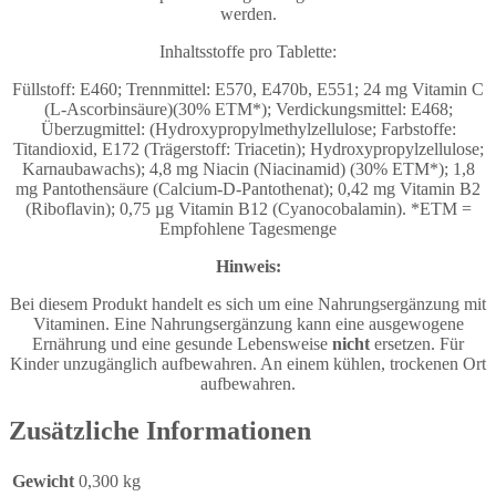
werden.
Inhaltsstoffe pro Tablette:
Füllstoff: E460; Trennmittel: E570, E470b, E551; 24 mg Vitamin C
(L-Ascorbinsäure)(30% ETM*); Verdickungsmittel: E468;
Überzugmittel: (Hydroxypropylmethylzellulose; Farbstoffe:
Titandioxid, E172 (Trägerstoff: Triacetin); Hydroxypropylzellulose;
Karnaubawachs); 4,8 mg Niacin (Niacinamid) (30% ETM*); 1,8
mg Pantothensäure (Calcium-D-Pantothenat); 0,42 mg Vitamin B2
(Riboflavin); 0,75 µg Vitamin B12 (Cyanocobalamin). *ETM =
Empfohlene Tagesmenge
Hinweis:
Bei diesem Produkt handelt es sich um eine Nahrungsergänzung mit
Vitaminen. Eine Nahrungsergänzung kann eine ausgewogene
Ernährung und eine gesunde Lebensweise
nicht
ersetzen. Für
Kinder unzugänglich aufbewahren. An einem kühlen, trockenen Ort
aufbewahren.
Zusätzliche Informationen
Gewicht
0,300 kg