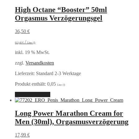
High Octane “Booster” 50ml
Orgasmus Verzögerungsgel
36,50
€
/
613,40
€
Liter (l)
inkl. 19 % MwSt.
zzgl.
Versandkosten
Lieferzeit:
Standard 2-3 Werktage
Produkt enthält: 0,05
Liter (l)
In den Warenkorb
Long Power Marathon Cream for
Men (30ml), Orgasmusverzögerung
17,99
€