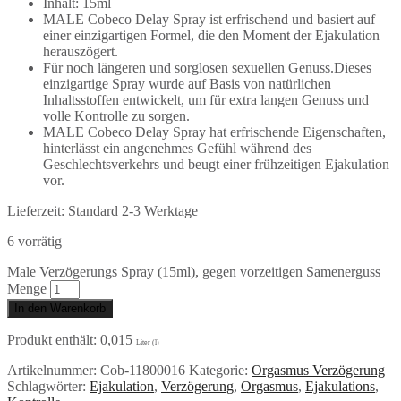
Inhalt: 15ml
MALE Cobeco Delay Spray ist erfrischend und basiert auf
einer einzigartigen Formel, die den Moment der Ejakulation
herauszögert.
Für noch längeren und sorglosen sexuellen Genuss.Dieses
einzigartige Spray wurde auf Basis von natürlichen
Inhaltsstoffen entwickelt, um für extra langen Genuss und
volle Kontrolle zu sorgen.
MALE Cobeco Delay Spray hat erfrischende Eigenschaften,
hinterlässt ein angenehmes Gefühl während des
Geschlechtsverkehrs und beugt einer frühzeitigen Ejakulation
vor.
Lieferzeit:
Standard 2-3 Werktage
6 vorrätig
Male Verzögerungs Spray (15ml), gegen vorzeitigen Samenerguss
Menge
In den Warenkorb
Produkt enthält: 0,015
Liter (l)
Artikelnummer:
Cob-11800016
Kategorie:
Orgasmus Verzögerung
Schlagwörter:
Ejakulation
,
Verzögerung
,
Orgasmus
,
Ejakulations
,