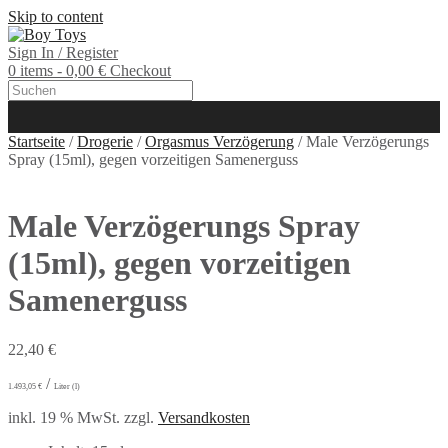
Skip to content
Sign In / Register
0 items - 0,00 €
Checkout
Startseite
/
Drogerie
/
Orgasmus Verzögerung
/ Male Verzögerungs
Spray (15ml), gegen vorzeitigen Samenerguss
Male Verzögerungs Spray
(15ml), gegen vorzeitigen
Samenerguss
22,40
€
/
1.493,05
€
Liter (l)
inkl. 19 % MwSt.
zzgl.
Versandkosten