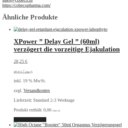
sales@cobeco.nl
https://cobecopharma.com/
Ähnliche Produkte
XPower ” Delay Gel ” (60ml)
verzögert die vorzeitige Ejakulation
28,25
€
/
395,67
€
Liter (l)
inkl. 19 % MwSt.
zzgl.
Versandkosten
Lieferzeit:
Standard 2-3 Werktage
Produkt enthält: 0,06
Liter (l)
In den Warenkorb