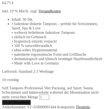
64,75
€
inkl. 19 % MwSt.
zzgl.
Versandkosten
Inhalt: 50 Stk.
• fadenlose diskrete Tampons – perfekt für Schwimmen,
Sport, Spa & Love
• weltweit beliebteste fadenlose Tampons
• einfach im Gebrauch
• hygienisch einzeln verpackt
• 100 % umweltfreundlich
• ultra-softes Hygienematerial
• patentierte ergonomische Form und Grifflasche
• dermatologisch und klinisch bestätigte Hautfreundlichkeit
• Made with Love in Germany
Lieferzeit:
Standard 2-3 Werktage
10 vorrätig
Soft Tampons Professional 50er Packung, auf Sport, Sauna,
Schwimmen und Intimverkehr während der Menstruation nicht
mehr verzichten Menge
In den Warenkorb
Artikelnummer:
ST-310000091444
Kategorien:
Drogerie
,