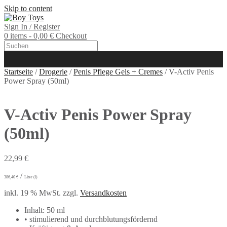
Skip to content
Sign In / Register
0 items - 0,00 €
Checkout
Startseite
/
Drogerie
/
Penis Pflege Gels + Cremes
/ V-Activ Penis
Power Spray (50ml)
V-Activ Penis Power Spray
(50ml)
22,99
€
/
386,40
€
Liter (l)
inkl. 19 % MwSt.
zzgl.
Versandkosten
Inhalt: 50 ml
• stimulierend und durchblutungsfördernd